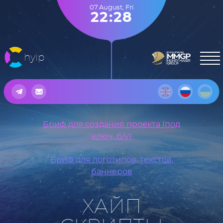
07 August
,
Fri
22:28
hyip
Бриф для создания проекта (под
ключ, б/у)
Бриф для логотипов, текстов,
баннеров
ХАЙП