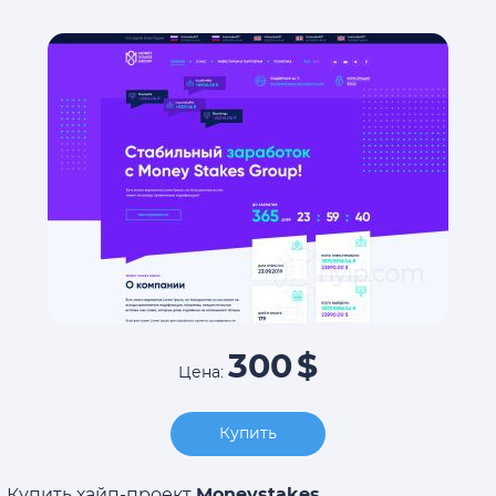
300
$
Цена:
Купить
Купить хайп-проект
Moneystakes