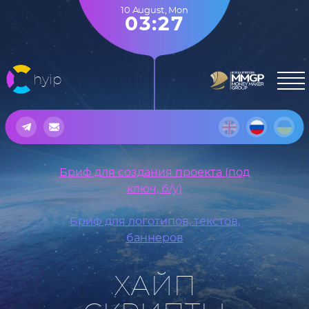
10 August
,
Mon
03:27
hyip
Бриф для создания проекта (под
ключ, б/у)
Бриф для логотипов, текстов,
баннеров
ХАЙП