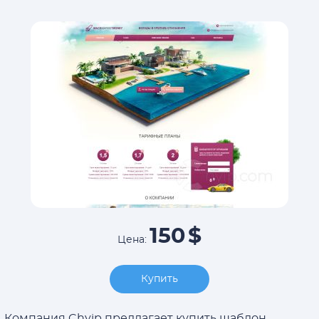
150
$
Цена:
Купить
Компания Chyip предлагает купить шаблон