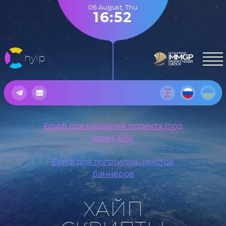
06 August
,
Thu
16:52
hyip
Бриф для создания проекта (под
ключ, б/у)
Бриф для логотипов, текстов,
баннеров
ХАЙП