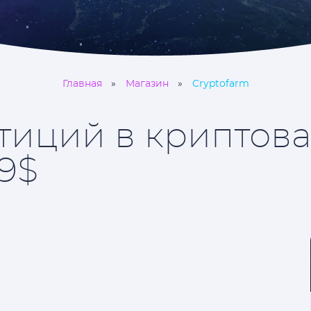
Главная
Магазин
Cryptofarm
тиций в криптов
9$