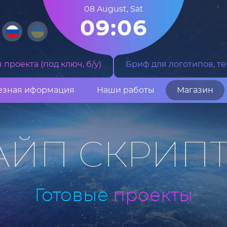
08 August
,
Sat
09:06
проекта (под ключ, б/у)
Бриф для логотипов, те
езная иформация
Наши работы
Магазин
АЙП СКРИП
Готовые
проекты