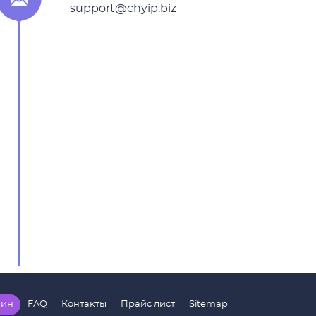
support@chyip.biz
зин
FAQ
Контакты
Прайс лист
Sitemap