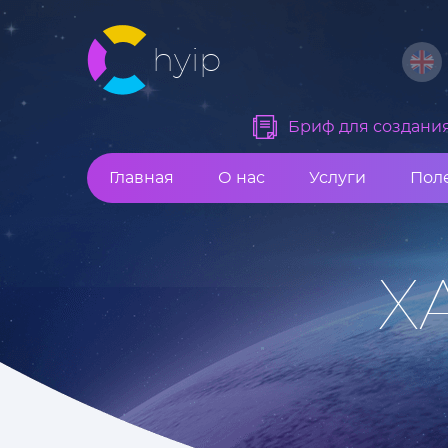
hyip
Бриф для создания 
Главная
О нас
Услуги
Пол
Х