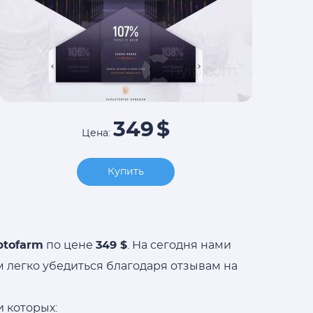
349
$
Цена:
Купить
ptofarm
по цене
349 $
. На сегодня нами
м легко убедиться благодаря отзывам на
и которых: