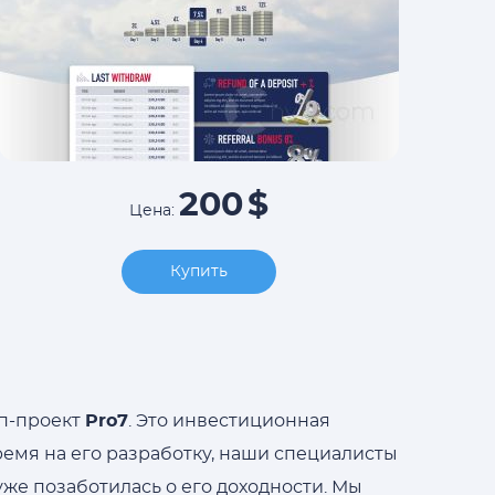
200
$
Цена:
Купить
йп-проект
Pro7
. Это инвестиционная
время на его разработку, наши специалисты
уже позаботилась о его доходности. Мы