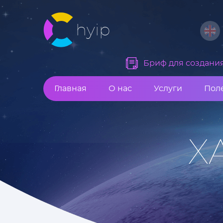
hyip
Бриф для создания 
Главная
О нас
Услуги
Пол
Х