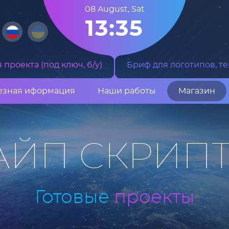
08 August
,
Sat
13:35
проекта (под ключ, б/у)
Бриф для логотипов, те
езная иформация
Наши работы
Магазин
АЙП СКРИП
Готовые
проекты