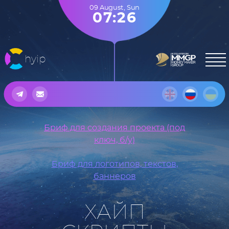
09 August
,
Sun
07:26
hyip
Бриф для создания проекта (под
ключ, б/у)
Бриф для логотипов, текстов,
баннеров
ХАЙП