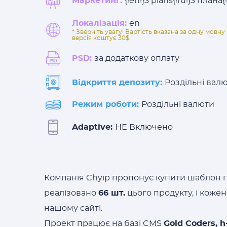
Маркетинг:
{!en!}3 plans{!ru!}3 плана{
Локалізація:
en
* Зверніть увагу! Вартість вказана за одну мов
версія коштує 30$.
PSD:
за додаткову оплату
Відкриття депозиту:
Роздільні вал
Режим роботи:
Роздільні валюти
Adaptive:
НЕ Включено
Компанія Chyip пропонує купити шаблон п
реалізовано
66 шт.
цього продукту, і коже
нашому сайті.
Проект працює на базі CMS
Gold Coders, h-