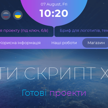
07 August
,
Fri
10:20
 проекту (під ключ, б/в)
Бриф для логотипів, тек
Корисна інформація
Наші роботи
Магазин
ТИ СКРИПТ 
Готові
проекти