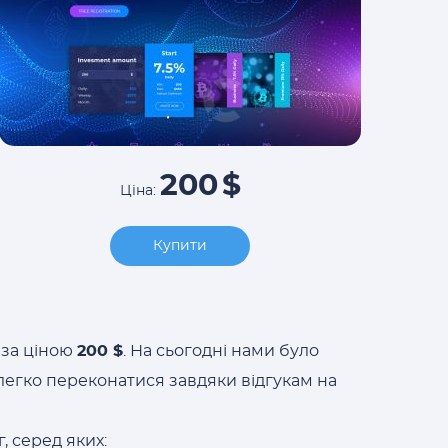
200
$
Ціна:
Купити
за ціною
200 $
. На сьогодні нами було
легко переконатися завдяки відгукам на
 серед яких: