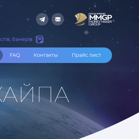
стів, банерів
FAQ
Контакты
Прайс лист
ХАЙПА