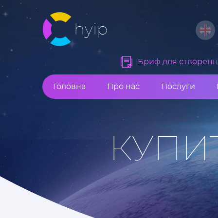
hyip
Бриф для створення
Головна
Про нас
Послуги
КУПИ