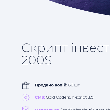
Скрипт інвест
200$
Продано копій:
66 шт.
CMS:
Gold Coders, h-script 3.0