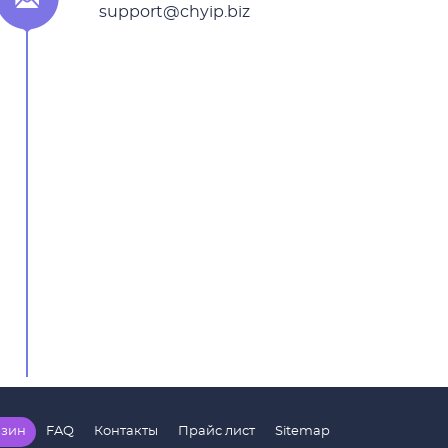
support@chyip.biz
зин
FAQ
Контакты
Прайс лист
Sitemap