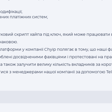
одифікації;
зних платіжних систем;
ковий скрипт хайпа під ключ, який може працювати
днаковою.
атформи у компанії Chyip полягає в тому, що наші ф
блені досвідченими фахівцями і протестовані на пра
а також залучити велику кількість вкладників за коро
тися з менеджерами нашої компанії за допомогою Tel