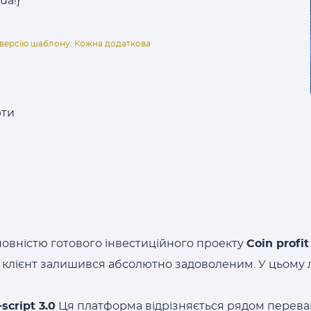
!ua!}
ну версію шаблону. Кожна додаткова
юти
овністю готового інвестиційного проекту
Coin profit
н клієнт залишився абсолютно задоволеним. У цьому 
script 3.0
Ця платформа відрізняється рядом переваг,