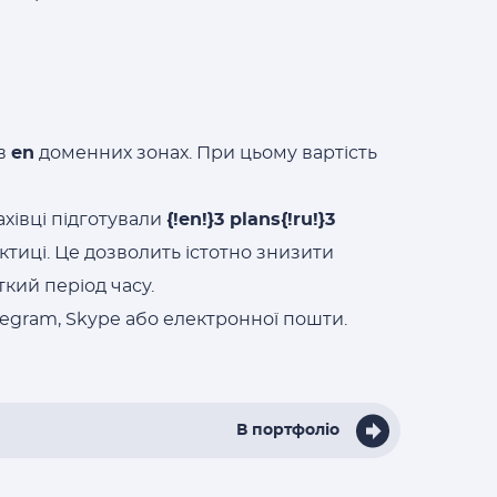
 в
en
доменних зонах. При цьому вартість
ахівці підготували
{!en!}3 plans{!ru!}3
ктиці. Це дозволить істотно знизити
ткий період часу.
egram, Skype або електронної пошти.
В портфоліо