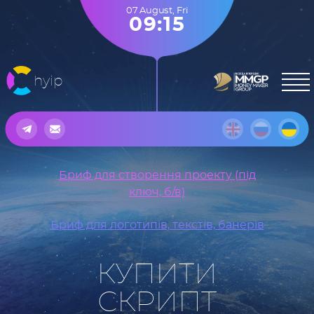
07 August
,
Fri
09:15
hyip
Бриф для створення проекту (під
ключ, б/в)
Бриф для логотипів, текстів, банерів
КУПИТИ
СКРИПТ