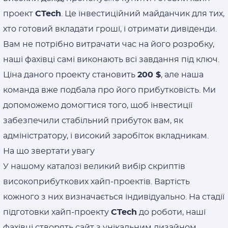
проект
CTech
. Це інвестиційний майданчик для тих,
хто готовий вкладати гроші, і отримати дивіденди.
Вам не потрібно витрачати час на його розробку,
наші фахівці самі виконають всі завдання під ключ.
Ціна даного проекту становить
200 $
, але наша
команда вже подбала про його прибутковість. Ми
допоможемо домогтися того, щоб інвестиції
забезпечили стабільний прибуток вам, як
адміністратору, і високий заробіток вкладникам.
На що звертати увагу
У нашому каталозі великий вибір скриптів
високоприбуткових хайп-проектів. Вартість
кожного з них визначається індивідуально. На стадії
підготовки хайп-проекту
CTech
до роботи, наші
фахівці створять сайт з унікальним дизайном,