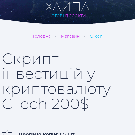
ХАЙПА
Готові
проекти
Головна
Магазин
CTech
Скрипт
інвестицій у
криптовалюту
CTech 200$
Продано копій:
122 шт.