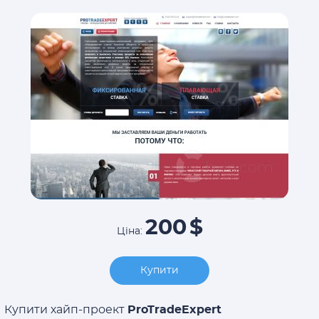
200
$
Ціна:
Купити
Купити хайп-проект
ProTradeExpert