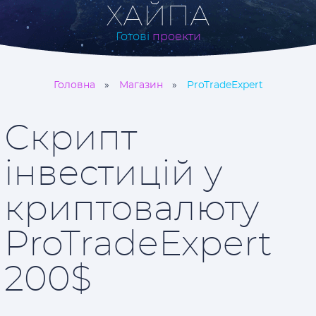
ХАЙПА
Готові
проекти
Головна
Магазин
ProTradeExpert
Скрипт
інвестицій у
криптовалюту
ProTradeExpert
200$