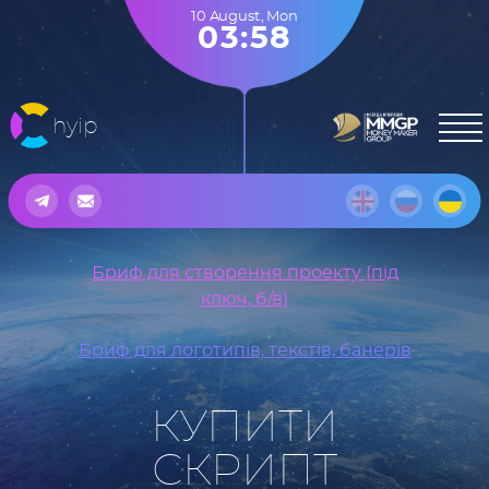
10 August
,
Mon
03:58
hyip
Бриф для створення проекту (під
ключ, б/в)
Бриф для логотипів, текстів, банерів
КУПИТИ
СКРИПТ