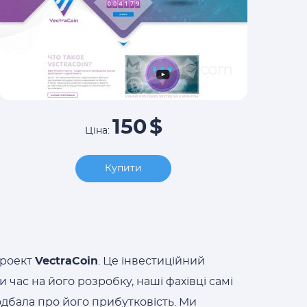
150
$
Ціна:
Купити
проект
VectraCoin
. Це інвестиційний
 час на його розробку, наші фахівці самі
одбала про його прибутковість. Ми