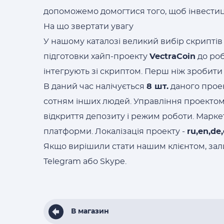
допоможемо домогтися того, щоб інвестиці
На що звертати увагу
У нашому каталозі великий вибір скриптів 
підготовки хайп-проекту
VectraCoin
до роб
інтегрують зі скриптом. Перш ніж зробити
В даний час налічується
8 шт.
даного проек
сотням інших людей. Управління проекто
відкриття депозиту і режим роботи. Марк
платформи. Локалізація проекту -
ru,en,de,e
Якщо вирішили стати нашим клієнтом, зали
Telegram або Skype.
В магазин