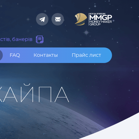
стів, банерів
FAQ
Контакты
Прайс лист
ХАЙПА