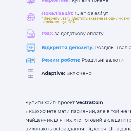
Маркетинг:
купівля токена
Локалізація:
ru,en,de,es,fr,it
* Зверніть увагу! Вартість вказана за одну мов
версія коштує 30$.
PSD:
за додаткову оплату
Відкриття депозиту:
Роздільні вал
Режим роботи:
Роздільні валюти
Adaptive:
Включено
Купити хайп-проект
VectraCoin
Якщо хочете мати пасивний, але в той же 
майданчик для тих, хто готовий вкладати гр
виконають всі завдання під ключ. Ціна да