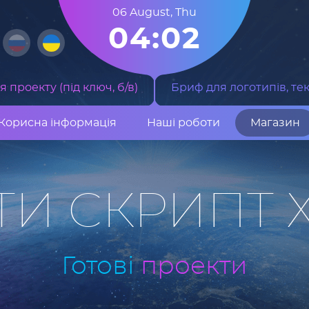
06 August
,
Thu
04:02
 проекту (під ключ, б/в)
Бриф для логотипів, тек
Корисна інформація
Наші роботи
Магазин
ТИ СКРИПТ 
Готові
проекти