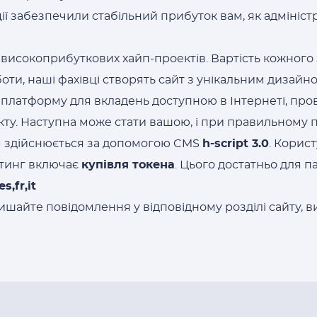
ї забезпечили стабільний прибуток вам, як адміністр
високоприбуткових хайп-проектів. Вартість кожного з
оти, наші фахівці створять сайт з унікальним дизайн
 платформу для вкладень доступною в Інтернеті, про
ту. Наступна може стати вашою, і при правильному п
м здійснюється за допомогою CMS
h-script 3.0
. Корис
етинг включає
купівля токена
. Цього достатньо для п
s,fr,it
шайте повідомлення у відповідному розділі сайту, в