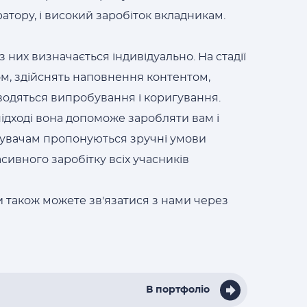
атору, і високий заробіток вкладникам.
 них визначається індивідуально. На стадії
ом, здійснять наповнення контентом,
водяться випробування і коригування.
ідході вона допоможе заробляти вам і
тувачам пропонуються зручні умови
асивного заробітку всіх учасників
и також можете зв'язатися з нами через
В портфоліо