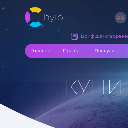
hyip
Бриф для створення
Головна
Про нас
Послуги
КУПИ