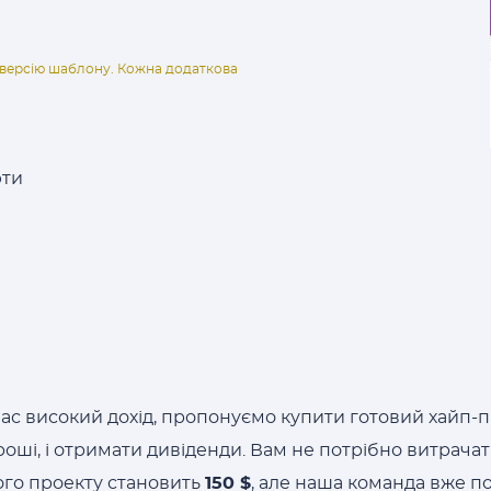
ну версію шаблону. Кожна додаткова
юти
час високий дохід, пропонуємо купити готовий хайп-
оші, і отримати дивіденди. Вам не потрібно витрачати
ного проекту становить
150 $
, але наша команда вже п