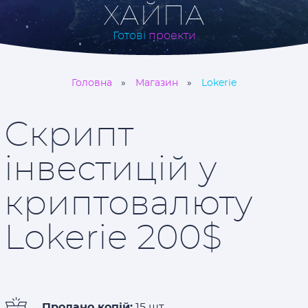
ХАЙПА
Готові
проекти
Головна
Магазин
Lokerie
Скрипт
інвестицій у
криптовалюту
Lokerie 200$
Продано копій:
15 шт.