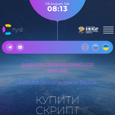
08 August
,
Sat
08:13
hyip
Бриф для створення проекту (під
ключ, б/в)
Бриф для логотипів, текстів, банерів
КУПИТИ
СКРИПТ