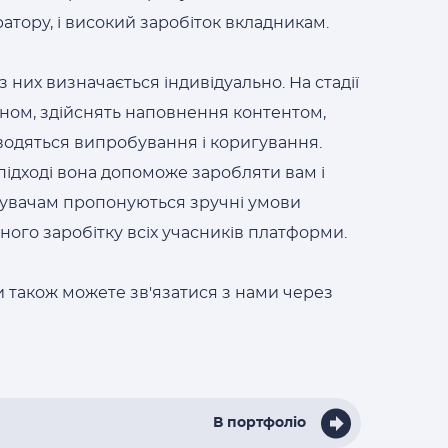
атору, і високий заробіток вкладникам.
 них визначається індивідуально. На стадії
йном, здійснять наповнення контентом,
водяться випробування і коригування.
підході вона допоможе заробляти вам і
тувачам пропонуються зручні умови
вного заробітку всіх учасників платформи.
и також можете зв'язатися з нами через
В портфоліо