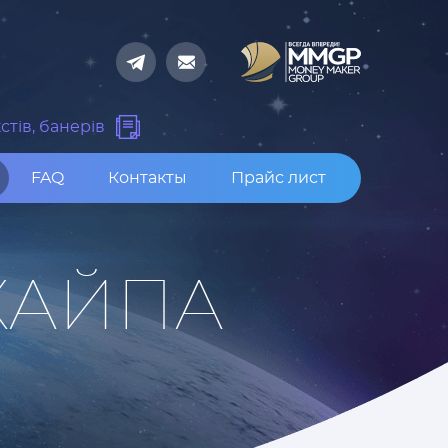
стів, банерів
FAQ
Контакты
Прайс лист
ХАЙПА