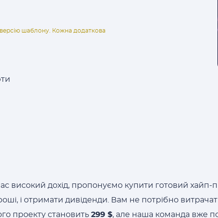
ну версію шаблону. Кожна додаткова
юти
час високий дохід, пропонуємо купити готовий хайп-
оші, і отримати дивіденди. Вам не потрібно витрачати
ного проекту становить
299 $
, але наша команда вже п