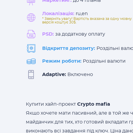
Маркетинг:
до 4 планів
Локалізація:
ru,en
* Зверніть увагу! Вартість вказана за одну мов
версія коштує 30$.
PSD:
за додаткову оплату
Відкриття депозиту:
Роздільні вал
Режим роботи:
Роздільні валюти
Adaptive:
Включено
Купити хайп-проект
Crypto mafia
Якщо хочете мати пасивний, але в той же 
майданчик для тих, хто готовий вкладати гр
виконають всі завдання під ключ. Ціна да