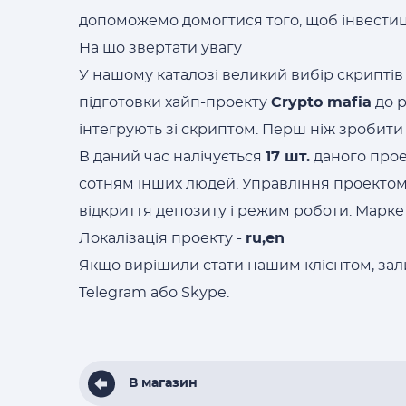
допоможемо домогтися того, щоб інвестиці
На що звертати увагу
У нашому каталозі великий вибір скриптів 
підготовки хайп-проекту
Crypto mafia
до р
інтегрують зі скриптом. Перш ніж зробити
В даний час налічується
17 шт.
даного прое
сотням інших людей. Управління проекто
відкриття депозиту і режим роботи. Марк
Локалізація проекту -
ru,en
Якщо вирішили стати нашим клієнтом, зали
Telegram або Skype.
В магазин