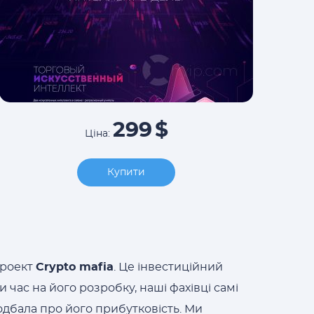
299
$
Ціна:
Купити
проект
Crypto mafia
. Це інвестиційний
 час на його розробку, наші фахівці самі
одбала про його прибутковість. Ми