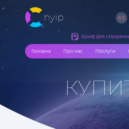
hyip
Бриф для створення
Головна
Про нас
Послуги
КУПИ