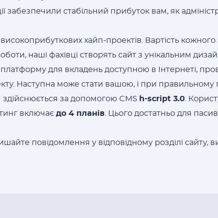
ї забезпечили стабільний прибуток вам, як адміністр
високоприбуткових хайп-проектів. Вартість кожного з
оботи, наші фахівці створять сайт з унікальним диза
 платформу для вкладень доступною в Інтернеті, про
кту. Наступна може стати вашою, і при правильному 
м здійснюється за допомогою CMS
h-script 3.0
. Корис
етинг включає
до 4 планів
. Цього достатньо для паси
шайте повідомлення у відповідному розділі сайту, в