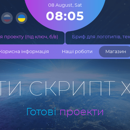
08 August
,
Sat
08:05
 проекту (під ключ, б/в)
Бриф для логотипів, тек
Корисна інформація
Наші роботи
Магазин
ТИ СКРИПТ 
Готові
проекти