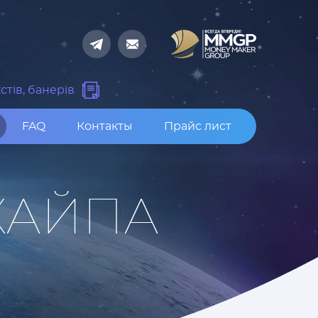
стів, банерів
FAQ
Контакты
Прайс лист
ХАЙПА