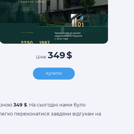
349
$
Ціна:
Купити
ціною
349 $
. На сьогодні нами було
легко переконатися завдяки відгукам на