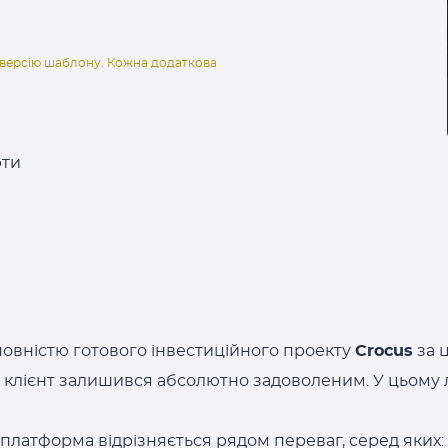
ну версію шаблону. Кожна додаткова
юти
овністю готового інвестиційного проекту
Crocus
за 
н клієнт залишився абсолютно задоволеним. У цьому 
платформа відрізняється рядом переваг, серед яких: