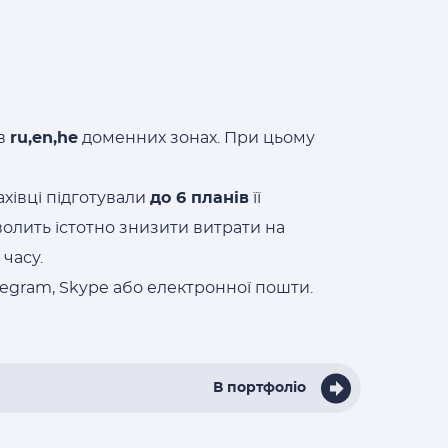
 в
ru,en,he
доменних зонах. При цьому
ахівці підготували
до 6 планів
її
волить істотно знизити витрати на
часу.
egram, Skype або електронної пошти.
В портфоліо