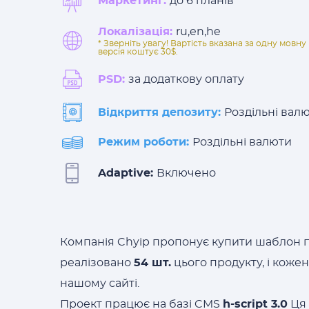
Маркетинг:
до 6 планів
Локалізація:
ru,en,he
* Зверніть увагу! Вартість вказана за одну мов
версія коштує 30$.
PSD:
за додаткову оплату
Відкриття депозиту:
Роздільні вал
Режим роботи:
Роздільні валюти
Adaptive:
Включено
Компанія Chyip пропонує купити шаблон п
реалізовано
54 шт.
цього продукту, і коже
нашому сайті.
Проект працює на базі CMS
h-script 3.0
Ця 