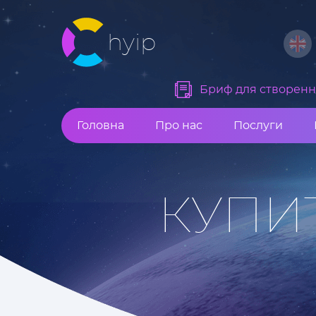
hyip
Бриф для створення
Головна
Про нас
Послуги
КУПИ