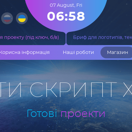
07 August
,
Fri
06:58
 проекту (під ключ, б/в)
Бриф для логотипів, тек
Корисна інформація
Наші роботи
Магазин
ТИ СКРИПТ 
Готові
проекти