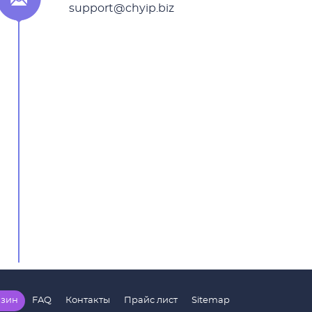
support@chyip.biz
зин
FAQ
Контакты
Прайс лист
Sitemap