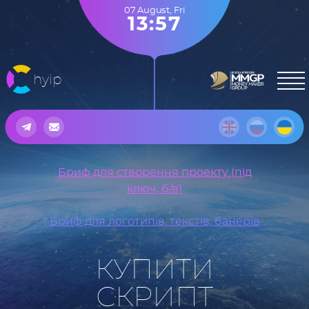
07 August
,
Fri
13:57
hyip
Бриф для створення проекту (під
ключ, б/в)
Бриф для логотипів, текстів, банерів
КУПИТИ
СКРИПТ