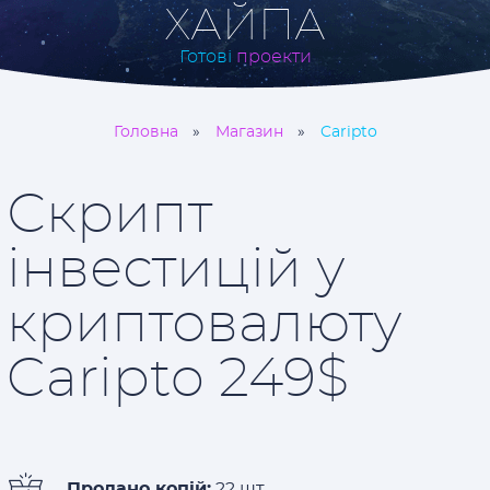
ХАЙПА
Готові
проекти
Головна
Магазин
Caripto
Скрипт
інвестицій у
криптовалюту
Caripto 249$
Продано копій:
22 шт.