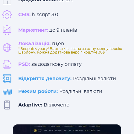
CMS:
h-script 3.0
Маркетинг:
до 9 планів
Локалізація:
ru,en
* Зверніть увагу! Вартість вказана за одну мовну версію
шаблону. Кожна додаткова версія коштує 30$.
PSD:
за додаткову оплату
Відкриття депозиту:
Роздільні валюти
Режим роботи:
Роздільні валюти
Adaptive:
Включено