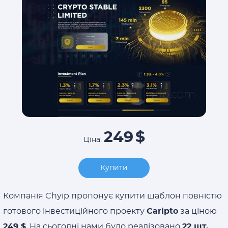
249
$
Ціна:
Купити
Компанія Chyip пропонує купити шаблон повністю
готового інвестиційного проекту
Caripto
за ціною
249 $
. На сьогодні нами було реалізовано
22 шт.