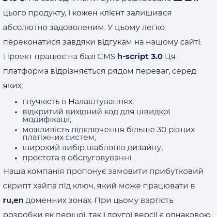
цього продукту, і кожен клієнт залишився
абсолютно задоволеним. У цьому легко
переконатися завдяки відгукам на нашому сайті.
Проект працює на базі CMS
h-script 3.0
Ця
платформа відрізняється рядом переваг, серед
яких:
гнучкість в Налаштуваннях;
відкритий вихідний код для швидкої
модифікації;
можливість підключення більше 30 різних
платіжних систем;
широкий вибір шаблонів дизайну;
простота в обслуговуванні.
Наша компанія пропонує замовити прибутковий
скрипт хайпа під ключ, який може працювати в
ru,en
доменних зонах. При цьому вартість
розробки як першої, так і другої версії є однаковою.