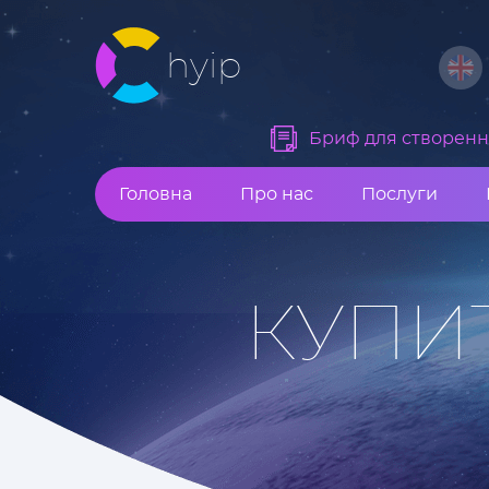
hyip
Бриф для створення
Головна
Про нас
Послуги
КУПИ