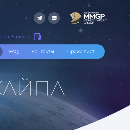
стів, банерів
FAQ
Контакты
Прайс лист
ХАЙПА