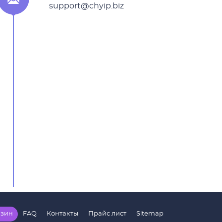
support@chyip.biz
зин
FAQ
Контакты
Прайс лист
Sitemap