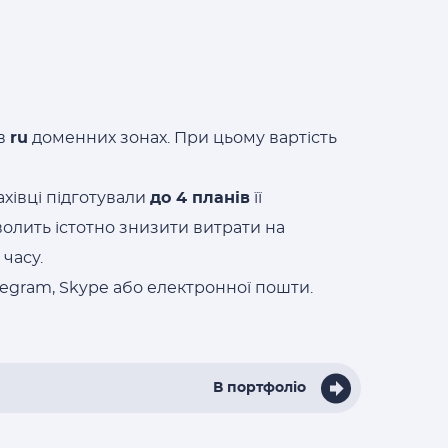
 в
ru
доменних зонах. При цьому вартість
ахівці підготували
до 4 планів
її
волить істотно знизити витрати на
часу.
egram, Skype або електронної пошти.
В портфоліо