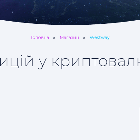
Головна
Магазин
Westway
тицій у криптова