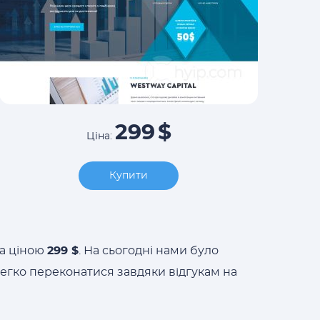
299
$
Ціна:
Купити
а ціною
299 $
. На сьогодні нами було
легко переконатися завдяки відгукам на