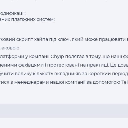
одифікації;
зних платіжних систем;
ковий скрипт хайпа під ключ, який може працювати
днаковою.
атформи у компанії Chyip полягає в тому, що наші ф
еними фахівцями і протестовані на практиці. Це доз
учити велику кількість вкладників за короткий період 
тися з менеджерами нашої компанії за допомогою Tel