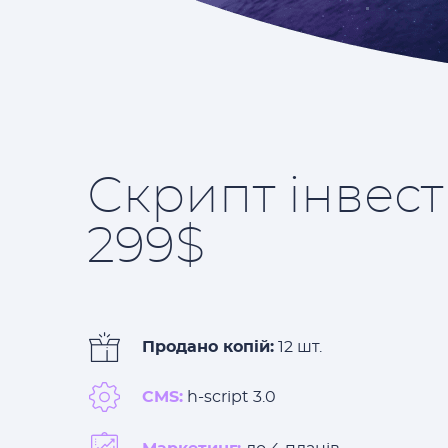
Скрипт інвес
299$
Продано копій:
12 шт.
CMS:
h-script 3.0