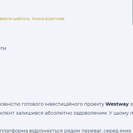
ну версію шаблону. Кожна додаткова
юти
овністю готового інвестиційного проекту
Westway
з
н клієнт залишився абсолютно задоволеним. У цьому 
платформа відрізняється рядом переваг, серед яких: