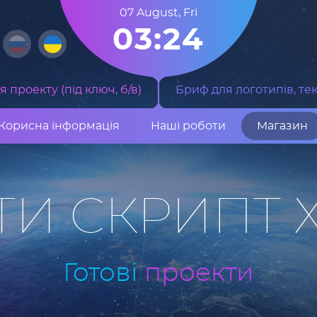
07 August
,
Fri
03:24
 проекту (під ключ, б/в)
Бриф для логотипів, тек
Корисна інформація
Наші роботи
Магазин
ТИ СКРИПТ 
Готові
проекти