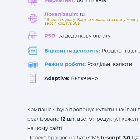
Маркетинг:
до 4 планів
Локалізація:
ru
* Зверніть увагу! Вартість вказана за одну мов
версія коштує 30$.
PSD:
за додаткову оплату
Відкриття депозиту:
Роздільні вал
Режим роботи:
Роздільні валюти
Adaptive:
Включено
Компанія Chyip пропонує купити шаблон п
реалізовано
12 шт.
цього продукту, і коже
нашому сайті.
Проект працює на базі CMS
h-script 3.0
Ця 