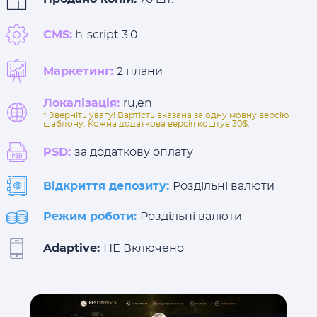
CMS:
h-script 3.0
Маркетинг:
2 плани
Локалізація:
ru,en
* Зверніть увагу! Вартість вказана за одну мовну версію
шаблону. Кожна додаткова версія коштує 30$.
PSD:
за додаткову оплату
Відкриття депозиту:
Роздільні валюти
Режим роботи:
Роздільні валюти
Adaptive:
НЕ Включено