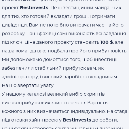
проект
Bestinvests
. Це інвестиційний майданчик
для тих, хто готовий вкладати гроші, і отримати
дивіденди. Вам не потрібно витрачати час на його
розробку, наші фахівці самі виконають всі завдання
під ключ. Ціна даного проекту становить
100 $
, але
наша команда вже подбала про його прибутковість.
Ми допоможемо домогтися того, щоб інвестиції
забезпечили стабільний прибуток вам, як
адміністратору, і високий заробіток вкладникам.
На що звертати увагу
У нашому каталозі великий вибір скриптів
високоприбуткових хайп-проектів. Вартість
кожного з них визначається індивідуально. На стадії
підготовки хайп-проекту
Bestinvests
до роботи,
наші фахівці створять сайт з унікальним дизайном,