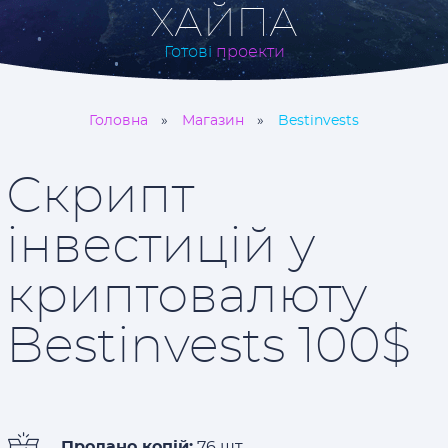
ХАЙПА
Готові
проекти
Головна
Магазин
Bestinvests
Скрипт
інвестицій у
криптовалюту
Bestinvests 100$
Продано копій:
76 шт.