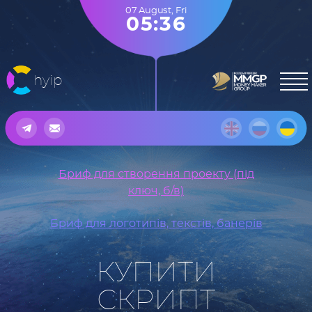
07 August
,
Fri
05:36
hyip
Бриф для створення проекту (під
ключ, б/в)
Бриф для логотипів, текстів, банерів
КУПИТИ
СКРИПТ