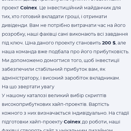
проект
Coinex
. Це інвестиційний майданчик для
тих, хто готовий вкладати гроші, і отримати
дивіденди. Вам не потрібно витрачати час на його
розробку, наші фахівці самі виконають всі завдання
під ключ. Ціна даного проекту становить
200 $
, але
наша команда вже подбала про його прибутковість.
Ми допоможемо домогтися того, щоб інвестиції
забезпечили стабільний прибуток вам, як
адміністратору, і високий заробіток вкладникам.
На що звертати увагу
У нашому каталозі великий вибір скриптів
високоприбуткових хайп-проектів. Вартість
кожного з них визначається індивідуально. На стадії
підготовки хайп-проекту
Coinex
до роботи, наші
фахівці створять сайт з унікальним дизайном,