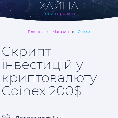
ХАЙПА
Готові
проекти
Головна
Магазин
Coinex
Скрипт
інвестицій у
криптовалюту
Coinex 200$
Продано копій:
31 шт.