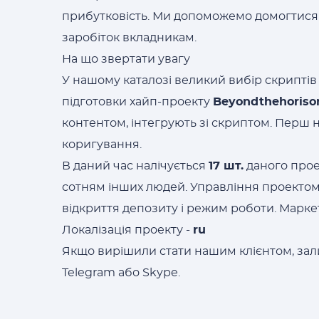
прибутковість. Ми допоможемо домогтися т
заробіток вкладникам.
На що звертати увагу
У нашому каталозі великий вибір скриптів 
підготовки хайп-проекту
Beyondthehoriso
контентом, інтегрують зі скриптом. Перш 
коригування.
В даний час налічується
17 шт.
даного прое
сотням інших людей. Управління проекто
відкриття депозиту і режим роботи. Марк
Локалізація проекту -
ru
Якщо вирішили стати нашим клієнтом, зали
Telegram або Skype.