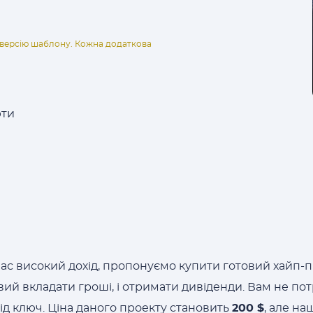
ну версію шаблону. Кожна додаткова
юти
час високий дохід, пропонуємо купити готовий хайп-
вий вкладати гроші, і отримати дивіденди. Вам не пот
під ключ. Ціна даного проекту становить
200 $
, але н