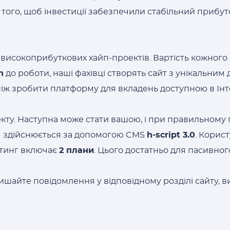
ого, щоб інвестиції забезпечили стабільний прибуток
високоприбуткових хайп-проектів. Вартість кожного з
n
до роботи, наші фахівці створять сайт з унікальни
ніж зробити платформу для вкладень доступною в Інт
кту. Наступна може стати вашою, і при правильному 
м здійснюється за допомогою CMS
h-script 3.0
. Корис
етинг включає
2 плани
. Цього достатньо для пасивног
шайте повідомлення у відповідному розділі сайту, в