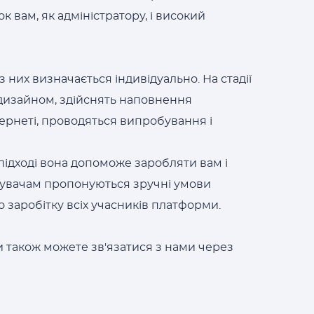
 вам, як адміністратору, і високий
 них визначається індивідуально. На стадії
м дизайном, здійснять наповнення
ернеті, проводяться випробування і
підході вона допоможе заробляти вам і
тувачам пропонуються зручні умови
о заробітку всіх учасників платформи.
и також можете зв'язатися з нами через