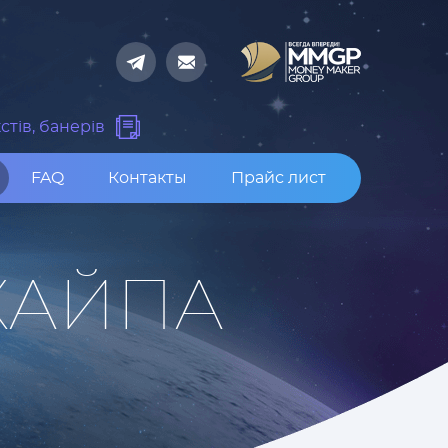
стів, банерів
FAQ
Контакты
Прайс лист
ХАЙПА