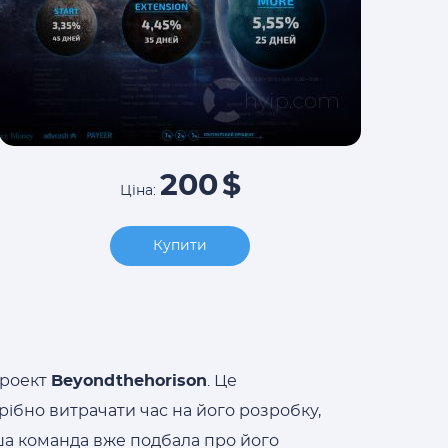
200
$
Ціна:
Купити
проект
Beyondthehorison
. Це
рібно витрачати час на його розробку,
аша команда вже подбала про його