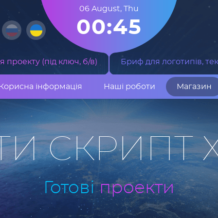
06 August
,
Thu
00:45
 проекту (під ключ, б/в)
Бриф для логотипів, тек
Корисна інформація
Наші роботи
Магазин
ТИ СКРИПТ 
Готові
проекти