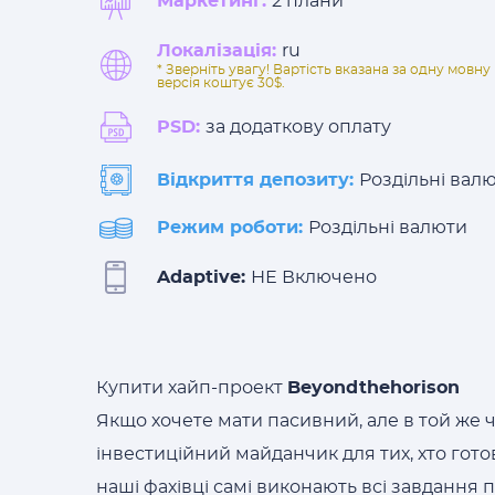
Маркетинг:
2 плани
Локалізація:
ru
* Зверніть увагу! Вартість вказана за одну мов
версія коштує 30$.
PSD:
за додаткову оплату
Відкриття депозиту:
Роздільні вал
Режим роботи:
Роздільні валюти
Adaptive:
НЕ Включено
Купити хайп-проект
Beyondthehorison
Якщо хочете мати пасивний, але в той же 
інвестиційний майданчик для тих, хто гото
наші фахівці самі виконають всі завдання 