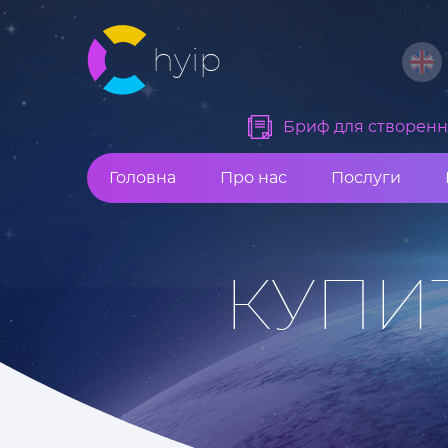
hyip
Бриф для створення
Головна
Про нас
Послуги
КУПИ